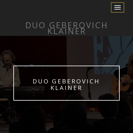
Toggle
Navigation
DUO GEBEROVICH
KLAINER
DUO GEBEROVICH
KLAINER