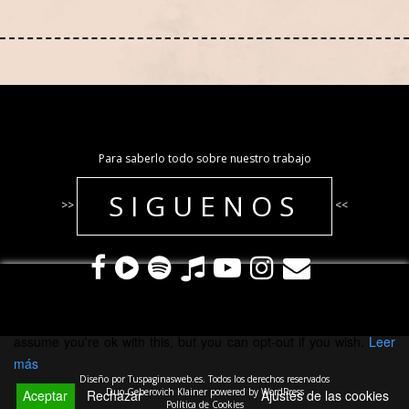
Para saberlo todo sobre nuestro trabajo
SIGUENOS
>>
<<
ESTA WEB USA COOKIES
This website uses cookies to improve your experience. We'll
assume you're ok with this, but you can opt-out if you wish.
Leer
más
Diseño por Tuspaginasweb.es. Todos los derechos reservados
Duo Geberovich Klainer
powered by
WordPress
Aceptar
Rechazar
Ajustes de las cookies
Política de Cookies