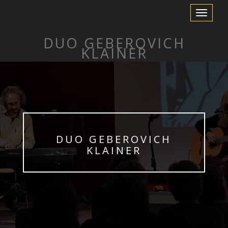
Toggle
Navigation
DUO GEBEROVICH
KLAINER
DUO GEBEROVICH
KLAINER